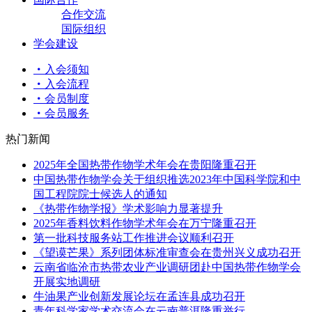
合作交流
国际组织
学会建设
入会须知
入会流程
会员制度
会员服务
热门新闻
2025年全国热带作物学术年会在贵阳隆重召开
中国热带作物学会关于组织推选2023年中国科学院和中
国工程院院士候选人的通知
《热带作物学报》学术影响力显著提升
2025年香料饮料作物学术年会在万宁隆重召开
第一批科技服务站工作推进会议顺利召开
《望谟芒果》系列团体标准审查会在贵州兴义成功召开
云南省临沧市热带农业产业调研团赴中国热带作物学会
开展实地调研
牛油果产业创新发展论坛在孟连县成功召开
青年科学家学术交流会在云南普洱隆重举行