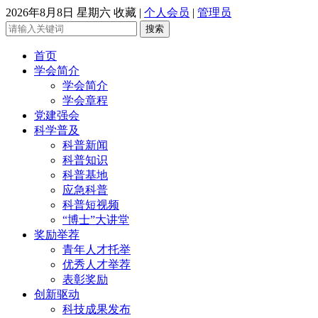
2026年8月8日 星期六
收藏
|
个人会员
|
管理员
首页
学会简介
学会简介
学会章程
党建强会
科学普及
科普新闻
科普知识
科普基地
应急科普
科普短视频
“博士”大讲堂
奖励举荐
青年人才托举
优秀人才举荐
表彰奖励
创新驱动
科技成果发布